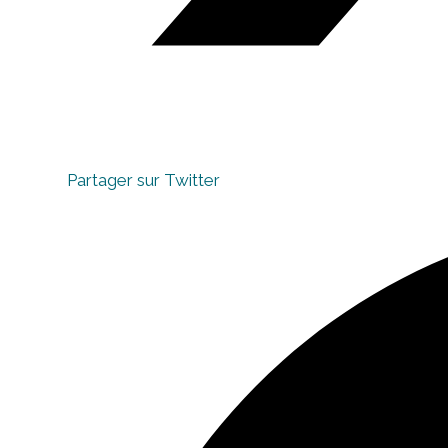
Partager sur Twitter
Opens
in
a
new
window