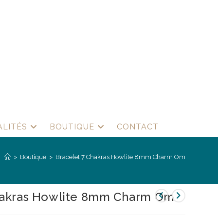
ALITÉS
BOUTIQUE
CONTACT
>
Boutique
>
Bracelet 7 Chakras Howlite 8mm Charm Om
hakras Howlite 8mm Charm Om