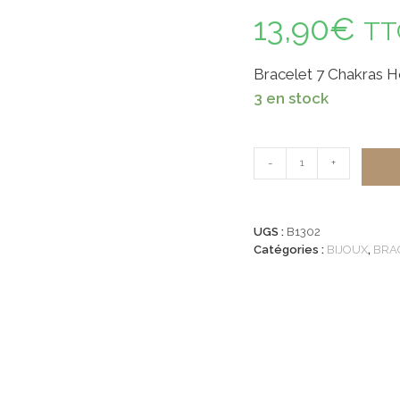
13,90
€
TT
Bracelet 7 Chakras
3 en stock
quantité
-
+
de
Bracelet
7
UGS :
B1302
Chakras
Catégories :
BIJOUX
,
BRA
Howlite
8mm
Charm
Om