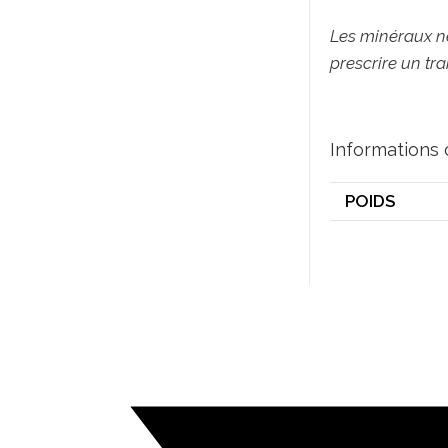
Les minéraux ne
prescrire un tra
Informations
POIDS
Opens
in
a
new
window