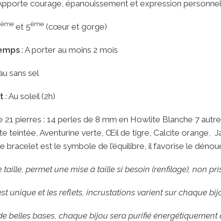
Apporte courage, épanouissement et expression personnel
ème
ème
4
et 5
(cœur et gorge)
temps
: A porter au moins 2 mois
au sans sel
t
: Au soleil (2h)
21 pierres : 14 perles de 8 mm en Howlite Blanche 7 autre
te teintée, Aventurine verte, Œil de tigre, Calcite orange
bracelet est le symbole de l’équilibre, il favorise le déno
taille, permet une mise à taille si besoin (renfilage), non p
t unique et les reflets, incrustations varient sur chaque bij
 de belles bases, chaque bijou sera purifié énergétiquement