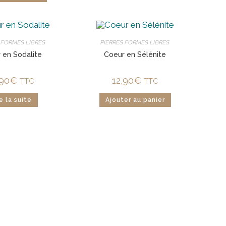
 FORMES LIBRES
PIERRES FORMES LIBRES
 en Sodalite
Coeur en Sélénite
,90
€
12,90
€
TTC
TTC
e la suite
Ajouter au panier