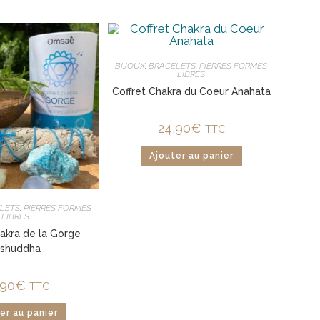
BIJOUX
,
BRACELETS
,
PIERRES FORMES
LIBRES
Coffret Chakra du Coeur Anahata
24,90
€
TTC
Ajouter au panier
LETS
,
PIERRES FORMES
LIBRES
hakra de la Gorge
ishuddha
,90
€
TTC
er au panier