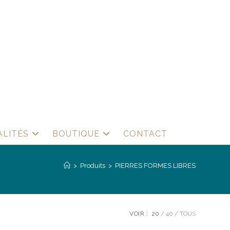
ALITÉS
BOUTIQUE
CONTACT
>
Produits
>
PIERRES FORMES LIBRES
VOIR :
20
40
TOUS