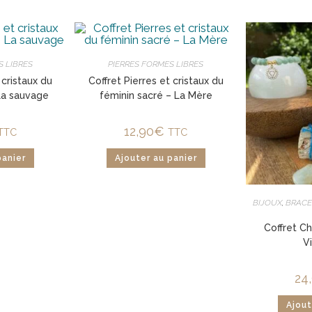
S LIBRES
PIERRES FORMES LIBRES
 cristaux du
Coffret Pierres et cristaux du
La sauvage
féminin sacré – La Mère
12,90
€
TTC
TTC
panier
Ajouter au panier
BIJOUX
,
BRACE
Coffret C
V
24
Ajout