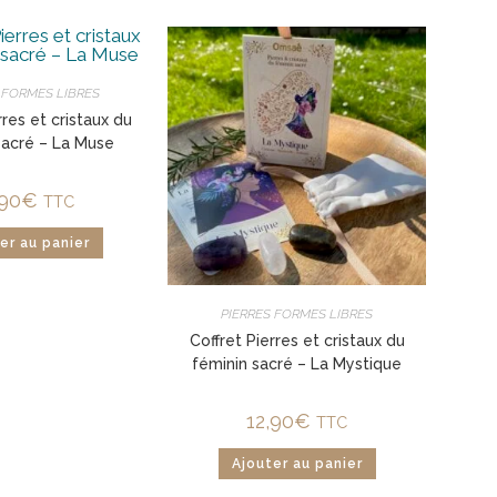
 FORMES LIBRES
rres et cristaux du
sacré – La Muse
,90
€
TTC
er au panier
PIERRES FORMES LIBRES
Coffret Pierres et cristaux du
féminin sacré – La Mystique
12,90
€
TTC
Ajouter au panier