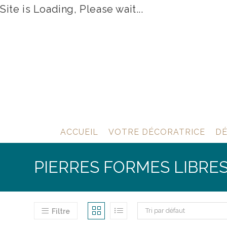
Site is Loading, Please wait...
Skip
to
content
ACCUEIL
VOTRE DÉCORATRICE
DÉ
PIERRES FORMES LIBRE
Tri par défaut
Filtre