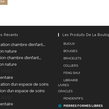
uite
es Récents
Les Produits De La Bouti
BIJOUX
BOUGIES
ion chambre d’enfant….
BRACELETS
ion nature
COLLIERS
t 2025
/
FENG SHUI
ntaire
LIBRAIRIE
LIVRES
ion d’un espace de soins
ORACLES
t 2025
/
PENDENTIFS
ntaire
PIERRES FORMES LIBRES