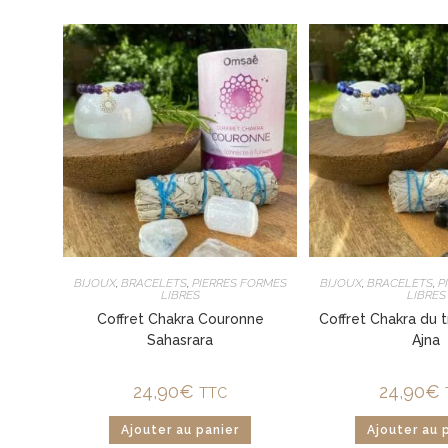
BIJOUX
,
BRACELETS
,
PIERRES FORMES
BIJOUX
,
BRACELETS
,
P
LIBRES
LIBRES
Coffret Chakra Couronne
Coffret Chakra du t
Sahasrara
Ajna
24,90
€
24,90
€
TTC
Ajouter au panier
Ajouter au 