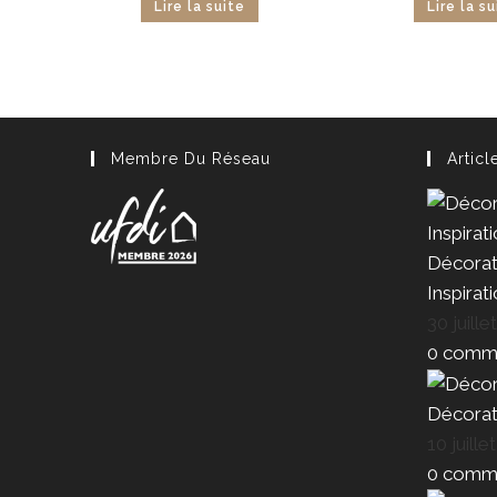
Lire la suite
Lire la s
Membre Du Réseau
Articl
Décorat
Inspirat
30 juille
0 comme
Décorat
10 juille
0 comme