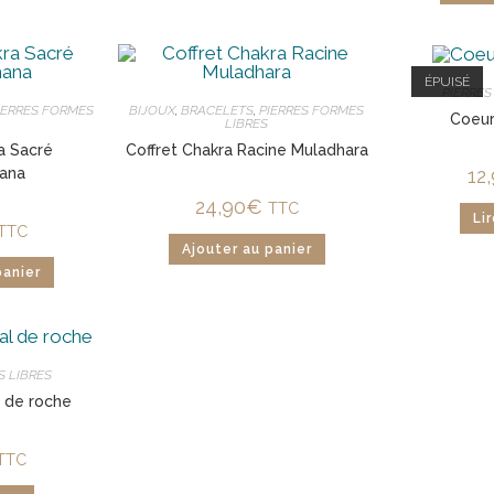
ÉPUISÉ
PIERRES
IERRES FORMES
BIJOUX
,
BRACELETS
,
PIERRES FORMES
Coeur
LIBRES
a Sacré
Coffret Chakra Racine Muladhara
hana
12
24,90
€
TTC
Lir
TTC
Ajouter au panier
panier
S LIBRES
l de roche
TTC