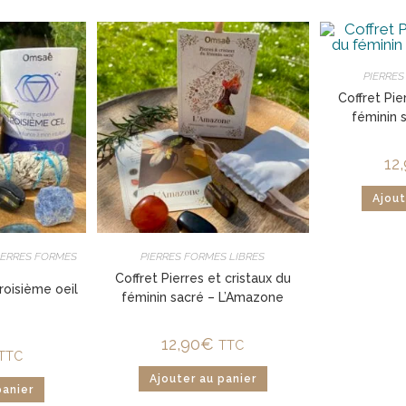
PIERRES
Coffret Pie
féminin 
12
Ajout
IERRES FORMES
PIERRES FORMES LIBRES
Coffret Pierres et cristaux du
roisième oeil
féminin sacré – L’Amazone
12,90
€
TTC
TTC
Ajouter au panier
panier