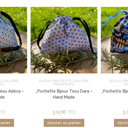
S
,
COLLIERS
,
BIJOUX
,
BRACELETS
,
COLLIERS
,
BIJOUX
,
BR
FS
PENDENTIFS
P
issu Adéca –
_Pochette Bijoux Tissu Dara –
_Pochette Bij
de
Hand Made
3,00
€
3,
TTC
TTC
panier
Ajouter au panier
Ajout