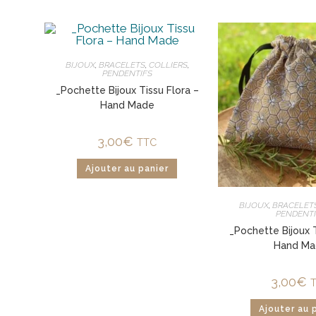
BIJOUX
,
BRACELETS
,
COLLIERS
,
PENDENTIFS
_Pochette Bijoux Tissu Flora –
Hand Made
3,00
€
TTC
Ajouter au panier
BIJOUX
,
BRACELET
PENDENTI
_Pochette Bijoux 
Hand Ma
3,00
€
Ajouter au 