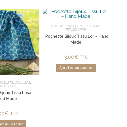
BIJOUX
,
BRACELETS
,
COLLIERS
,
PENDENTIFS
_Pochette Bijoux Tissu Lor – Hand
Made
3,00
€
TTC
Ajouter au panier
ACELETS
,
COLLIERS
,
ENDENTIFS
ijoux Tissu Losa –
and Made
00
€
TTC
er au panier