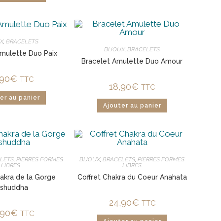
UX
,
BRACELETS
BIJOUX
,
BRACELETS
Amulette Duo Paix
Bracelet Amulette Duo Amour
,90
€
TTC
18,90
€
TTC
er au panier
Ajouter au panier
LETS
,
PIERRES FORMES
BIJOUX
,
BRACELETS
,
PIERRES FORMES
LIBRES
LIBRES
hakra de la Gorge
Coffret Chakra du Coeur Anahata
ishuddha
24,90
€
TTC
,90
€
TTC