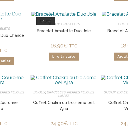
ÉPUISÉ
BIJOUX
,
BRACELETS
BIJO
ELETS
Bracelet Amulette Duo Joie
Bracelet 
e Duo Chance
18,90
€
18
TTC
TTC
Lire la suite
Ajout
panier
IERRES FORMES
BIJOUX
,
BRACELETS
,
PIERRES FORMES
BIJOUX
,
BRACE
LIBRES
 Couronne
Coffret Chakra du troisième oeil
Coffret C
ra
Ajna
V
24,90
€
24
TTC
TTC