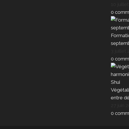
10 juille
0 comme
Formatio
septem
3 juillet
0 comme
Végétali
entre dé
27 juin 
0 comme