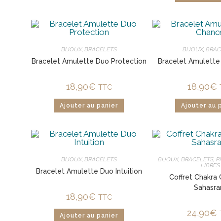
BIJOUX
,
BRACELETS
BIJOUX
,
BRAC
Bracelet Amulette Duo Protection
Bracelet Amulett
18,90
€
18,90
€
TTC
Ajouter au panier
Ajouter au 
BIJOUX
,
BRACELETS
BIJOUX
,
BRACELETS
,
P
LIBRES
Bracelet Amulette Duo Intuition
Coffret Chakra
Sahasra
18,90
€
TTC
24,90
€
Ajouter au panier