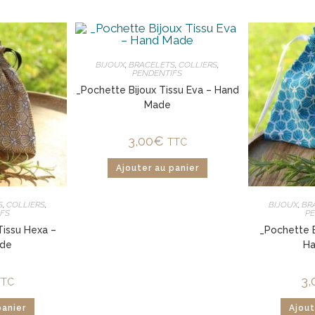
BIJOUX
,
BRACELETS
,
COLLIERS
,
PENDENTIFS
_Pochette Bijoux Tissu Eva – Hand
Made
3,00
€
TTC
Ajouter au panier
S
,
COLLIERS
,
BIJOUX
,
BR
FS
P
Tissu Hexa –
_Pochette B
de
H
3,
TTC
panier
Ajout