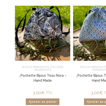
BIJOUX
,
BRACELETS
,
COLLIERS
,
BIJOUX
,
BRACELET
PENDENTIFS
PENDENTI
_Pochette Bijoux Tissu Nora –
_Pochette Bijoux T
Hand Made
Hand Ma
3,00
€
3,00
€
TTC
Ajouter au panier
Ajouter au 