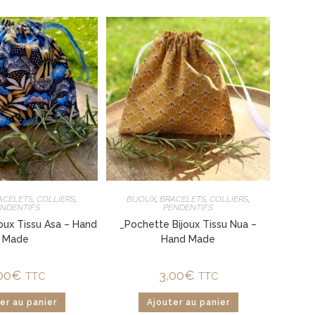
ACELETS
,
COLLIERS
,
BIJOUX
,
BRACELETS
,
COLLIERS
,
ENDENTIFS
PENDENTIFS
oux Tissu Asa – Hand
_Pochette Bijoux Tissu Nua –
Made
Hand Made
00
€
3,00
€
TTC
TTC
er au panier
Ajouter au panier