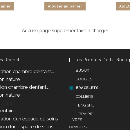
panier
Ajouter au panier
Ajout
Aucune page supplémentaire à charger
es Récents
Les Produits De La Bouti
BIJOUX
BOUGIES
ion chambre d’enfant….
BRACELETS
ion nature
COLLIERS
t 2025
/
FENG SHUI
ntaire
LIBRAIRIE
LIVRES
ion d’un espace de soins
ORACLES