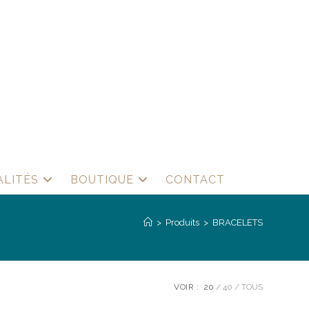
ALITÉS
BOUTIQUE
CONTACT
>
Produits
>
BRACELETS
VOIR :
20
40
TOUS