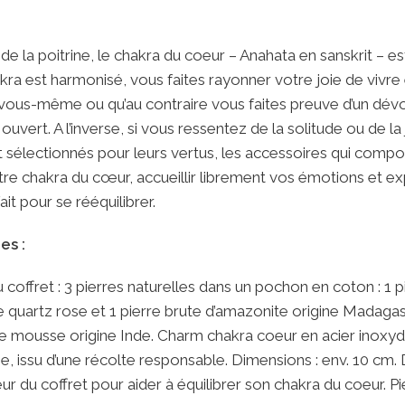
 de la poitrine, le chakra du coeur – Anahata en sanskrit – e
ra est harmonisé, vous faites rayonner votre joie de vivr
 vous-même ou qu’au contraire vous faites preuve d’un dévo
ouvert. A l’inverse, si vous ressentez de la solitude ou de la j
sélectionnés pour leurs vertus, les accessoires qui compo
re chakra du cœur, accueillir librement vos émotions et ex
it pour se rééquilibrer.
es :
offret : 3 pierres naturelles dans un pochon en coton : 1 pi
e quartz rose et 1 pierre brute d’amazonite origine Madaga
te mousse origine Inde. Charm chakra coeur en acier inoxyd
nie, issu d’une récolte responsable. Dimensions : env. 10 cm.
rieur du coffret pour aider à équilibrer son chakra du coeur.