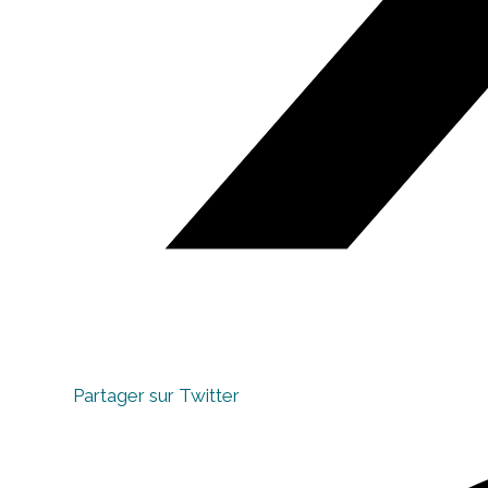
Partager sur Twitter
Opens
in
a