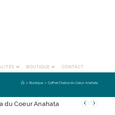
ALITÉS
BOUTIQUE
CONTACT
>
Boutique
>
Coffret Chakra du Coeur Anahata
ra du Coeur Anahata