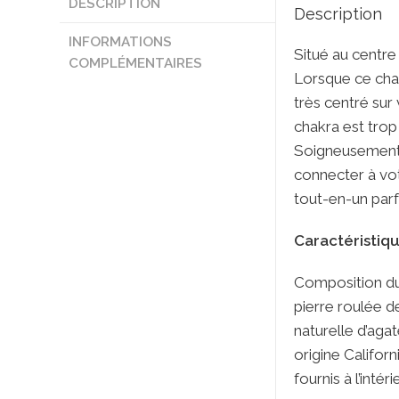
DESCRIPTION
Description
INFORMATIONS
Situé au centre
COMPLÉMENTAIRES
Lorsque ce chak
très centré sur
chakra est trop 
Soigneusement 
connecter à vot
tout-en-un parfa
Caractéristiqu
Composition du c
pierre roulée d
naturelle d’aga
origine Califor
fournis à l’inté