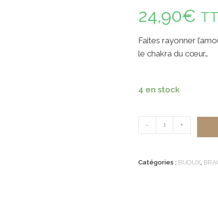
24,90
€
T
Faites rayonner l’amo
le chakra du cœur…
4 en stock
quantité
-
+
de
Coffret
Chakra
Catégories :
BIJOUX
,
BRA
du
Coeur
Anahata