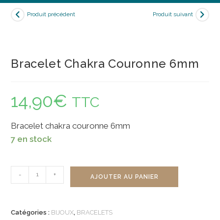
Produit précédent
Produit suivant
Bracelet Chakra Couronne 6mm
14,90
€
TTC
Bracelet chakra couronne 6mm
7 en stock
quantité
-
+
AJOUTER AU PANIER
de
Bracelet
Chakra
Catégories :
BIJOUX
,
BRACELETS
Couronne