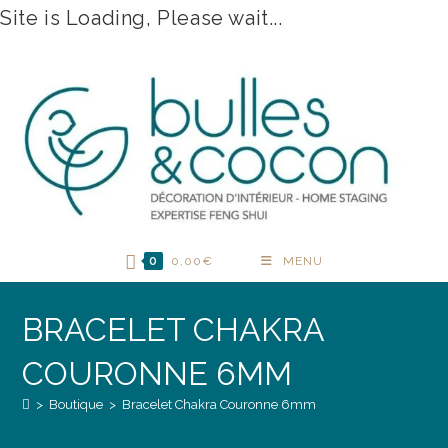
Site is Loading, Please wait...
Skip
to
content
0
0,00
€
MENU
BRACELET CHAKRA
COURONNE 6MM
>
Boutique
>
Bracelet Chakra Couronne 6mm