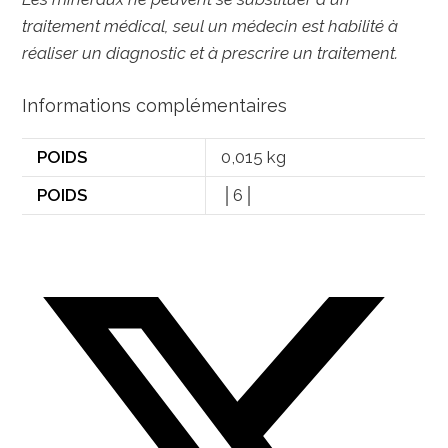
traitement médical, seul un médecin est habilité à
réaliser un diagnostic et à prescrire un traitement.
Informations complémentaires
POIDS
0,015 kg
POIDS
│6│
Opens
in
a
new
window