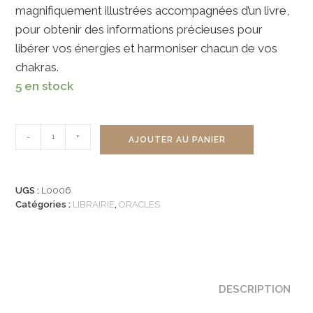
magnifiquement illustrées accompagnées d’un livre,
pour obtenir des informations précieuses pour
libérer vos énergies et harmoniser chacun de vos
chakras.
5 en stock
quantité
-
+
AJOUTER AU PANIER
de
Oracle
Libération
UGS :
L0006
énergétique
Catégories :
LIBRAIRIE
,
ORACLES
–
Isabelle
Cerf
DESCRIPTION