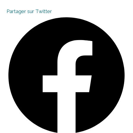
Partager sur Twitter
Opens
in
a
new
window