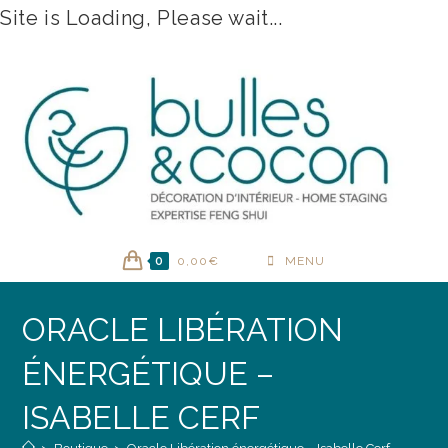
Site is Loading, Please wait...
Skip
to
content
0
0,00
€
MENU
ORACLE LIBÉRATION
ÉNERGÉTIQUE –
ISABELLE CERF