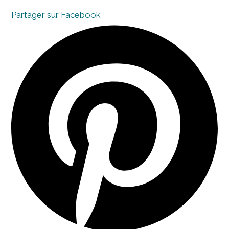
Partager sur Facebook
Opens
in
a
new
window