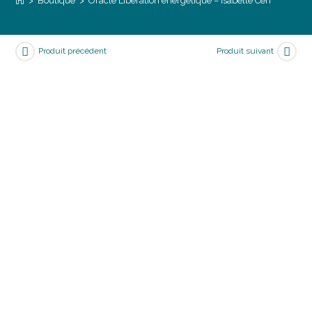
>
Boutique
>
Oracle Libération énergétique – Isabelle Cerf
Produit précédent
Produit suivant