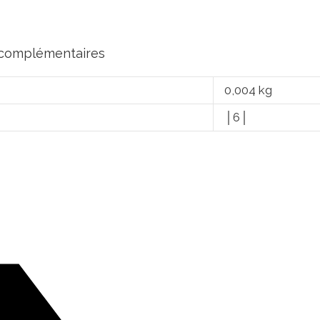
 complémentaires
0,004 kg
│6│