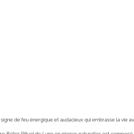
n signe de feu énergique et audacieux qui embrasse la vie a
ro Bélier Rituel de Lune en pierres naturelles est composé