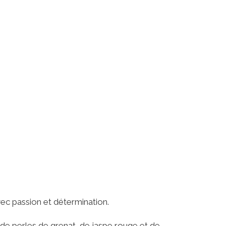
vec passion et détermination.
 de perles de grenat, de jaspe rouge et de