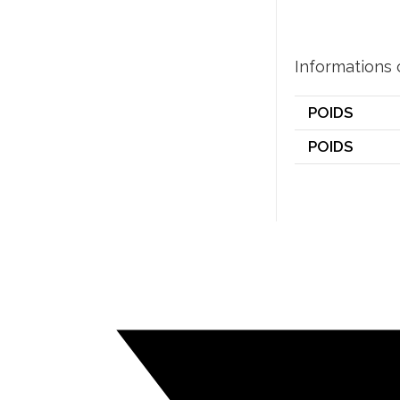
Informations
POIDS
POIDS
Opens
in
a
new
window