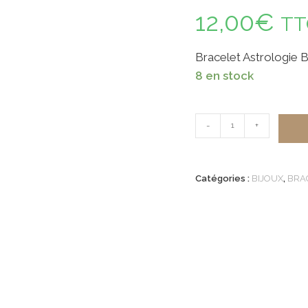
12,00
€
TT
Bracelet Astrologie B
8 en stock
quantité
-
+
de
Bracelet
Astrologie
Catégories :
BIJOUX
,
BRA
Bélier