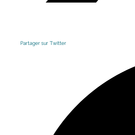
Partager sur Twitter
Opens
in
a
new
window