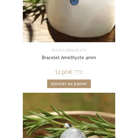
BIJOUX
,
BRACELETS
Bracelet Améthyste 4mm
12,90
€
TTC
Ajouter au panier