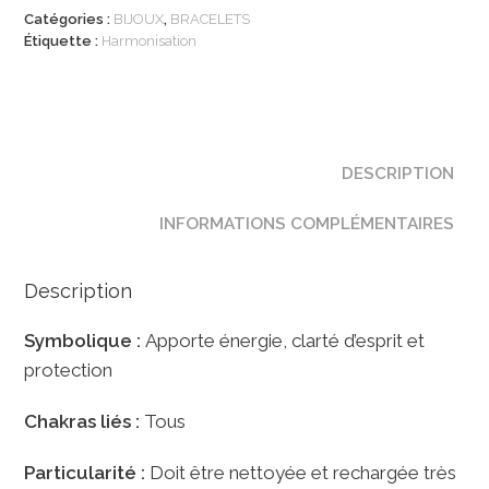
Catégories :
BIJOUX
,
BRACELETS
de
Étiquette :
Harmonisation
Roche
7
Chakras
8mm
DESCRIPTION
INFORMATIONS COMPLÉMENTAIRES
Description
Symbolique :
Apporte énergie, clarté d’esprit et
protection
Chakras liés :
Tous
Particularité :
Doit être nettoyée et rechargée très