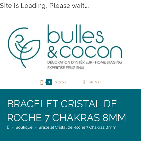
Site is Loading, Please wait...
Skip
to
content
0
0,00
€
MENU
BRACELET CRISTAL DE
ROCHE 7 CHAKRAS 8MM
>
Boutique
>
Bracelet Cristal de Roche 7 Chakras 8mm