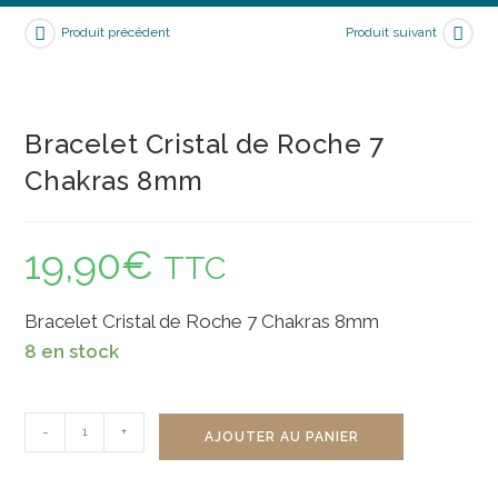
Produit précédent
Produit suivant
Bracelet Cristal de Roche 7
Chakras 8mm
19,90
€
TTC
Bracelet Cristal de Roche 7 Chakras 8mm
8 en stock
quantité
-
+
AJOUTER AU PANIER
de
Bracelet
Cristal