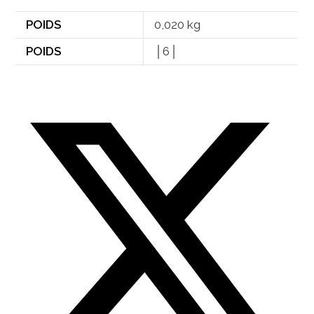
POIDS
0,020 kg
POIDS
│6│
Opens
in
a
new
window