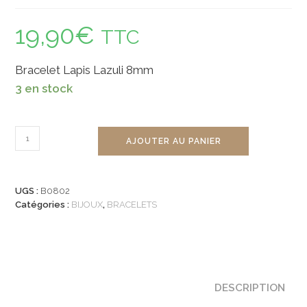
19,90
€
TTC
Bracelet Lapis Lazuli 8mm
3 en stock
quantité
AJOUTER AU PANIER
de
Bracelet
Lapis
UGS :
B0802
Lazuli
Catégories :
BIJOUX
,
BRACELETS
8mm
DESCRIPTION