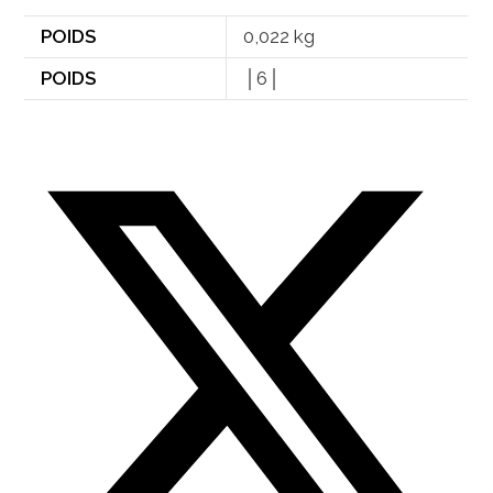
POIDS
0,022 kg
POIDS
│6│
Opens
in
a
new
window