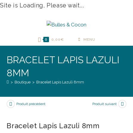
Site is Loading, Please wait...
Skip
to
content
0
0,00
€
MENU
BRACELET LAPIS LAZULI
8MM
>
Boutique
>
Bracelet Lapis Lazuli 8mm
Produit précédent
Produit suivant
Bracelet Lapis Lazuli 8mm