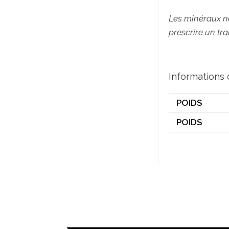
Les minéraux ne
prescrire un tra
Informations
POIDS
POIDS
Opens
in
a
new
window