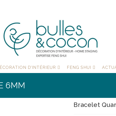
ÉCORATION D’INTÉRIEUR
FENG SHUI
ACTU
E 6MM
Bracelet Qua