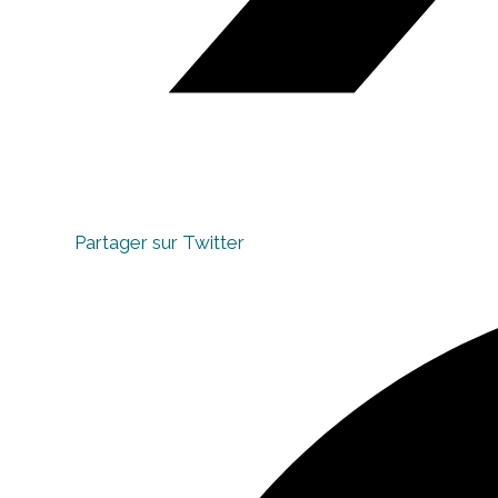
Partager sur Twitter
Opens
in
a
new
window