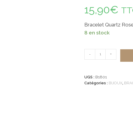
15,90
€
TT
Bracelet Quartz Ro
8 en stock
quantité
-
+
de
Bracelet
Quartz
UGS :
B1801
Rose
Catégories :
BIJOUX
,
BRA
6mm