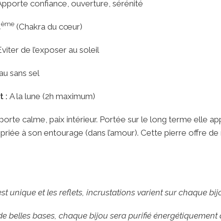
Apporte confiance, ouverture, sérénité
ème
4
(Chakra du cœur)
Eviter de l’exposer au soleil
au sans sel
 :
A la lune (2h maximum)
porte calme, paix intérieur. Portée sur le long terme elle a
riée à son entourage (dans l’amour). Cette pierre offre de 
t unique et les reflets, incrustations varient sur chaque bij
 de belles bases, chaque bijou sera purifié énergétiquement