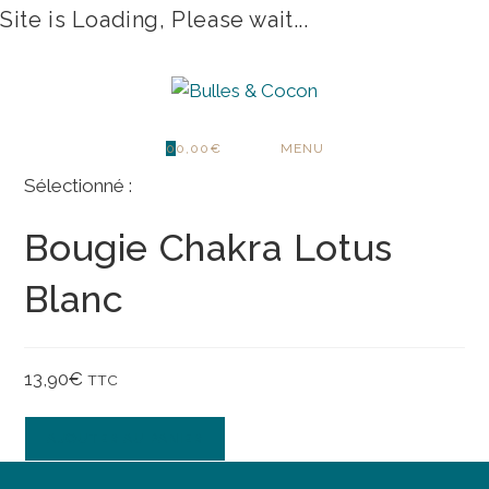
Site is Loading, Please wait...
Skip
to
content
0
0,00
€
MENU
Sélectionné :
Bougie Chakra Lotus
Blanc
13,90
€
TTC
quantité
AJOUTER AU PANIER
de
Bougie