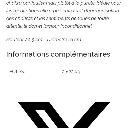
chakra particulier mais plutôt à la pureté. Idéale pour
les méditations elle représente l’état d’harmonisation
des chakras et les sentiments dénoués de toute
attente, le don et l’amour inconditionnel.
Hauteur 20,5 cm – Diamètre : 6 cm
Informations complémentaires
POIDS
0,822 kg
Opens
in
a
new
window