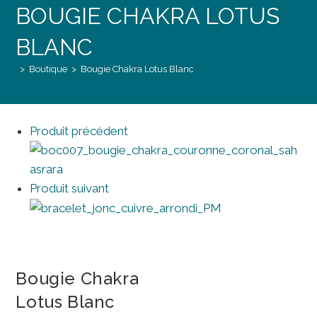
Chakra
BOUGIE CHAKRA LOTUS
Lotus
Blanc
BLANC
>
Boutique
>
Bougie Chakra Lotus Blanc
Produit précédent
Produit suivant
Bougie Chakra
Lotus Blanc