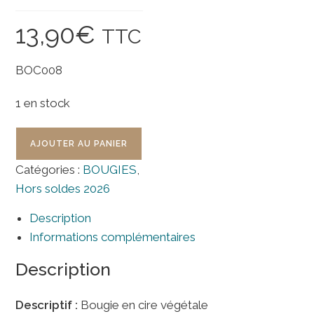
13,90
€
TTC
BOC008
1 en stock
quantité
AJOUTER AU PANIER
de
Bougie
Catégories :
BOUGIES
,
Chakra
Hors soldes 2026
Lotus
Blanc
Description
Informations complémentaires
Description
Descriptif :
Bougie en cire végétale