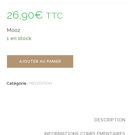
26,90
€
TTC
M002
1 en stock
quantité
AJOUTER AU PANIER
de
Tapis
Rond
Catégorie :
MÉDITATION
de
Méditation
-
Mandala
Rose
DESCRIPTION
INFORMATIONS COMPLÉMENTAIRES