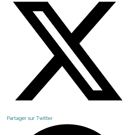
in
a
new
window
Partager sur Twitter
Opens
in