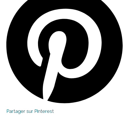
a
new
window
Partager sur Pinterest
Opens
in