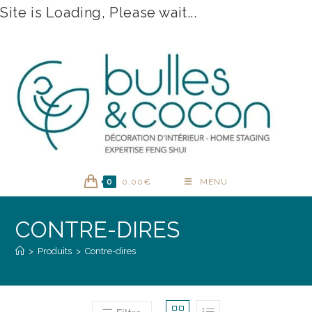
Site is Loading, Please wait...
Skip
to
content
0
0,00
€
MENU
CONTRE-DIRES
>
Produits
>
Contre-dires